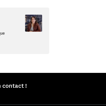
que
 contact !