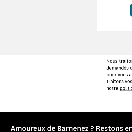
Nous traito
demandés da
pour vous a
traitons vo
notre
politi
Amoureux de Barnenez ? Restons en