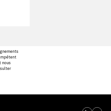
eignements
compétent
t nous
nsulter