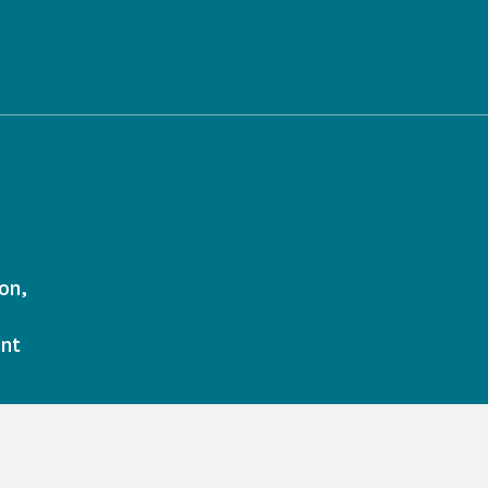
on,
ont