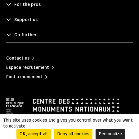
For the pros
Support us
Go further
Contact us
Espace recrutement
Find a monument
This site uses cookies and gives you control over what you want
to activate
Mentions légales
|
Privacy policy
|
Legal & administrative information
|
Sitemap
OK, accept all
Deny all cookies
Personalize